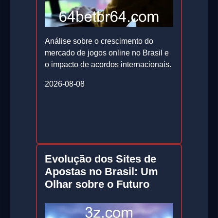
Análise sobre o crescimento do
mercado de jogos online no Brasil e
o impacto de acordos internacionais.
2026-08-08
Evolução dos Sites de
Apostas no Brasil: Um
Olhar sobre o Futuro