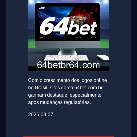
Com o crescimento dos jogos online
no Brasil, sites como 64bet com br
ganham destaque, especialmente
após mudanças regulatórias.
2026-08-07