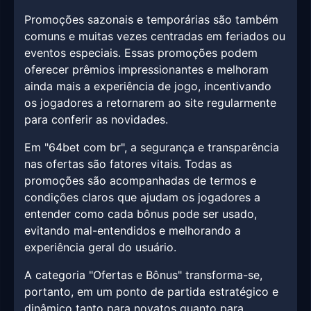
Promoções sazonais e temporárias são também
comuns e muitas vezes centradas em feriados ou
eventos especiais. Essas promoções podem
oferecer prêmios impressionantes e melhoram
ainda mais a experiência de jogo, incentivando
os jogadores a retornarem ao site regularmente
para conferir as novidades.
Em "64bet com br", a segurança e transparência
nas ofertas são fatores vitais. Todas as
promoções são acompanhadas de termos e
condições claros que ajudam os jogadores a
entender como cada bônus pode ser usado,
evitando mal-entendidos e melhorando a
experiência geral do usuário.
A categoria "Ofertas e Bônus" transforma-se,
portanto, em um ponto de partida estratégico e
dinâmico tanto para novatos quanto para