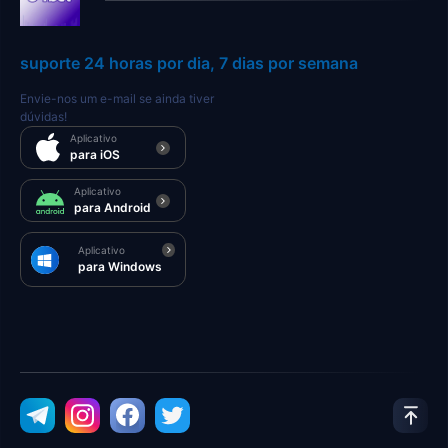
suporte 24 horas por dia, 7 dias por semana
Envie-nos um e-mail se ainda tiver
dúvidas!
Aplicativo
para iOS
Aplicativo
para Android
Aplicativo
para Windows