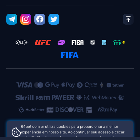
64bet com br utiliza cookies para proporcionar a melhor
experiência em nosso site. Ao continuar seu acesso e clicar
no botão "Aceito", você concorda com o uso de cookies.