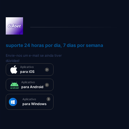
suporte 24 horas por dia, 7 dias por semana
Envie-nos um e-mail se ainda tiver
dúvidas!
Aplicativo
para iOS
Aplicativo
para Android
Aplicativo
para Windows