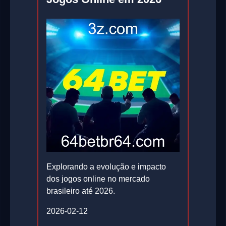
Explorando a evolução e impacto
dos jogos online no mercado
brasileiro até 2026.
2026-02-12