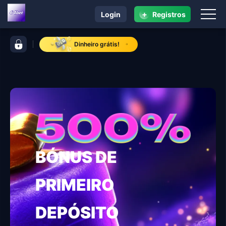
+
Login
Registros
navegação 64bet com br
barra de controles 64bet com br
Dinheiro grátis!
BÓNUS DE
PRIMEIRO
DEPÓSITO