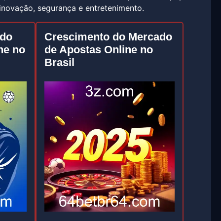
inovação, segurança e entretenimento.
 do
Crescimento do Mercado
ne no
de Apostas Online no
Brasil