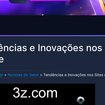
ncias e Inovações nos 
e
br
»
Notícias do Setor
»
Tendências e Inovações nos Sites