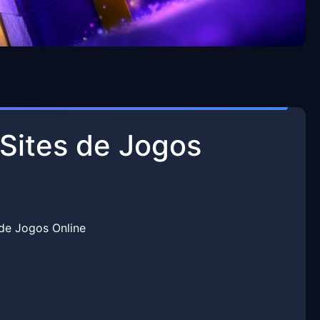
Sites de Jogos
 de Jogos Online