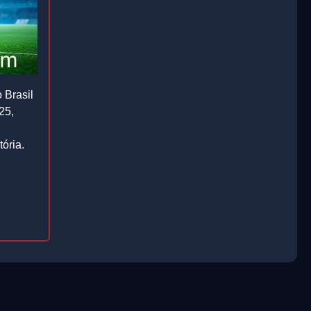
 Brasil
25,
ória.