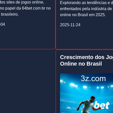
dos sites de jogos online,
Explorando as tendências e d
no papel da 64bet com br no
enfrentados pela indústria de
brasileiro.
online no Brasil em 2025.
-04
2025-11-24
Crescimento dos Jo
Online no Brasil