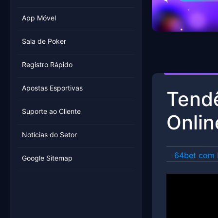
App Móvel
Sala de Poker
Registro Rápido
Apostas Esportivas
Tendê
Suporte ao Cliente
Onlin
Notícias do Setor
64bet com 
Google Sitemap