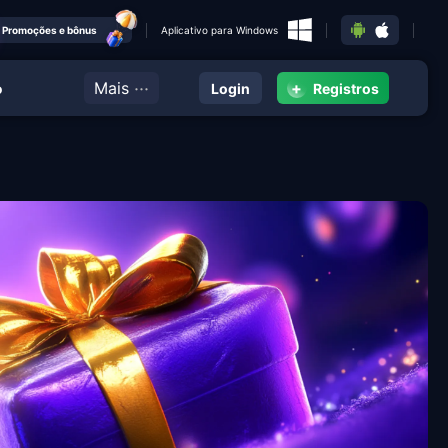
Promoções e bônus
Aplicativo para Windows
···
Mais
+
o
Login
Registros