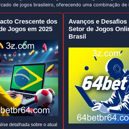
rcado de jogos brasileiro, oferecendo uma combinação de 
acto Crescente dos
Avanços e Desafios
 de Jogos em 2025
Setor de Jogos Onli
Brasil
ise detalhada sobre o atual