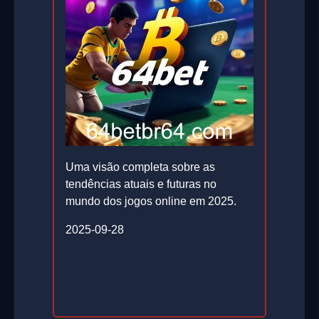
Uma visão completa sobre as
tendências atuais e futuras no
mundo dos jogos online em 2025.
2025-09-28