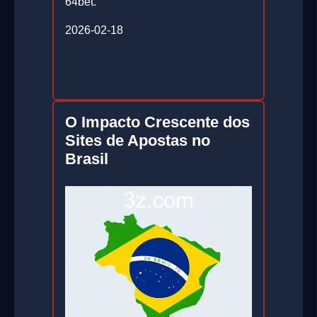
64bet.
2026-02-18
O Impacto Crescente dos
Sites de Apostas no
Brasil