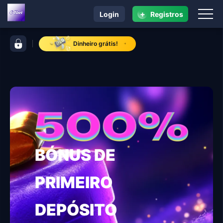
+
Login
Registros
navegação 64bet com br
barra de controles 64bet com br
Dinheiro grátis!
BÓNUS DE
PRIMEIRO
DEPÓSITO