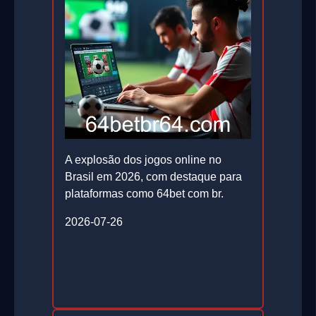
A explosão dos jogos online no
Brasil em 2026, com destaque para
plataformas como 64bet com br.
2026-07-26