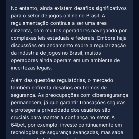
No entanto, ainda existem desafios significativos
para o setor de jogos online no Brasil. A
regulamentação continua a ser uma área
cinzenta, com muitos operadores navegando por
complexas leis estaduais e federais. Embora haja
discussões em andamento sobre a regularização
da indústria de jogos no Brasil, muitos
operadores ainda operam em um ambiente de
incertezas legais.
Além das questões regulatórias, o mercado
também enfrenta desafios em termos de
segurança. As preocupações com cibersegurança
permanecem, já que garantir transações seguras
e proteger a privacidade dos usuários são
cruciais para manter a confiança no setor. A
64bet, por exemplo, investe continuamente em
tecnologias de segurança avançadas, mas sabe