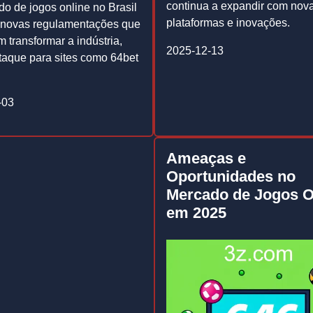
continua a expandir com nov
o de jogos online no Brasil
plataformas e inovações.
 novas regulamentações que
 transformar a indústria,
2025-12-13
aque para sites como 64bet
-03
Ameaças e
Oportunidades no
Mercado de Jogos O
em 2025