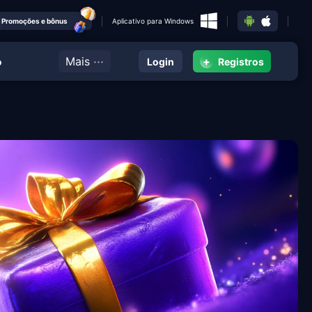
Promoções e bônus
Aplicativo para Windows
···
Mais
+
o
Login
Registros