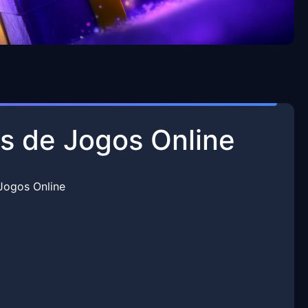
es de Jogos Online
Jogos Online